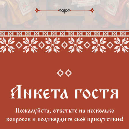
Какие напитки предпочитаете?
Шампанское
Красное вино
Белое вино
Коньяк
Виски
Безалкогольные напитки
Отправить