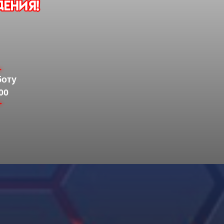
боту
00