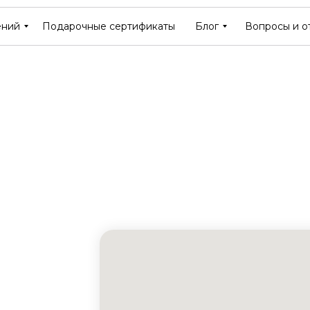
ений
ений
Подарочные сертификаты
Подарочные сертификаты
Блог
Блог
Вопросы и о
Вопросы и о