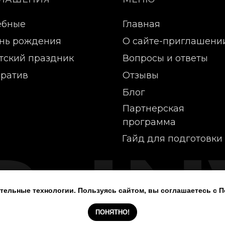
ебные
Главная
нь рождения
О сайте-приглашени
тский праздник
Вопросы и ответы
ратив
Отзывы
Блог
Партнерская
программа
-IN
Гайд для подготовки
Любое использование либо ко
тельные технологии. Пользуясь сайтом, вы соглашаетесь с 
материалов, элементов дизайн
запрещено. Федеральный зак
ПОНЯТНО!
технологиях и о защите инфор
ная оферта