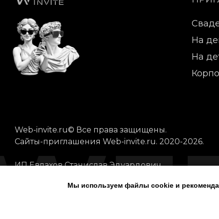
Свад
На де
На де
Корпо
Web-invite.ru© Все права защищены.
WEB
Сайты-приглашения Web-invite.ru. 2020-2026.
ИП Евлахов Станислав Эдуардович
ИНН 540232244790
Мы используем файлы cookie и рекоменда
Пользовательское соглашение
Публич