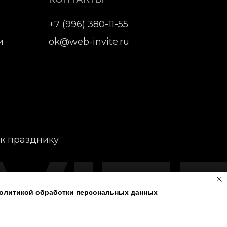
+7 (996) 380-11-55
и
ok@web-invite.ru
VIT
 к празднику
пирование материалов или подборки
Политикой обработки персональных данных
а, оформления сайта
web-invite.ru
он "Об информации, информационных
мации".