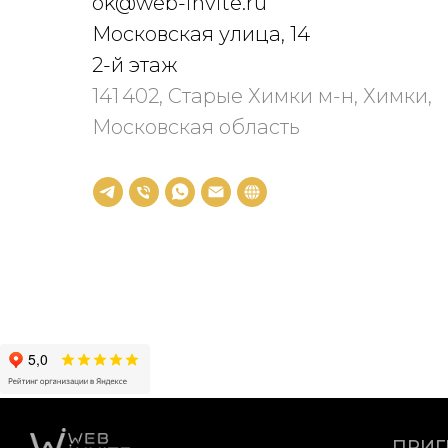
ok@web-invite.ru
Московская улица, 14
2-й этаж
141 402, Старые Химки м-н, Химки,
Московская область
ПРИ