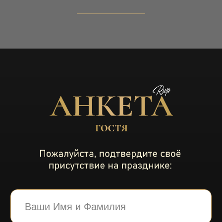
0
0
0
0
дней
часов
минут
секунд