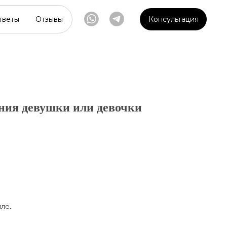
тветы
тветы
Отзывы
Отзывы
Консультация
Консультация
ния девушки или девочки
ле.