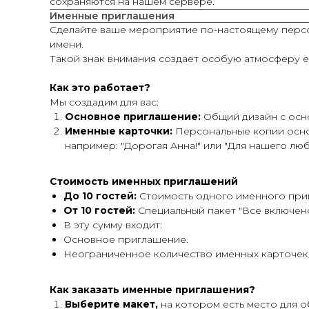
сохраняются на нашем сервере.
Именные приглашения
Сделайте ваше мероприятие по-настоящему персо
имени.
Такой знак внимания создает особую атмосферу ещ
Как это работает?
Мы создадим для вас:
Основное приглашение:
Общий дизайн с осн
Именные карточки:
Персональные копии осно
например:
"Дорогая Анна!"
или
"Для нашего люб
Стоимость именных приглашений
До 10 гостей:
Стоимость одного именного при
От 10 гостей:
Специальный пакет "Все включено"
В эту сумму входит:
Основное приглашение.
Неограниченное количество именных карточек 
Как заказать именные приглашения?
Выберите макет,
на котором есть место для о