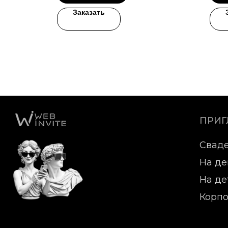
Заказать
ПРИ
Свад
На де
На де
Корпо