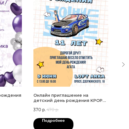
 рождения
Онлайн приглашение на
Эле
детский день рождения KPOP
ден
для мальчика
370
р.
470
р.
370
Подробнее