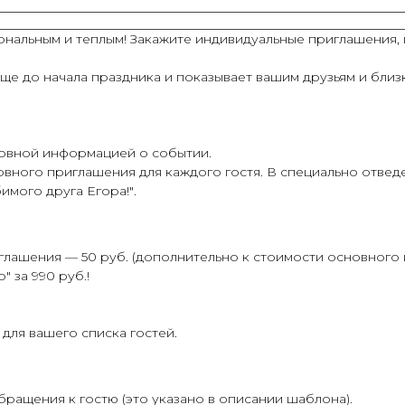
нальным и теплым! Закажите индивидуальные приглашения, 
е до начала праздника и показывает вашим друзьям и близки
овной информацией о событии.
вного приглашения для каждого гостя. В специально отве
имого друга Егора!"
.
глашения —
50 руб. (дополнительно к стоимости основного 
 за 990 руб.!
для вашего списка гостей.
бращения к гостю (это указано в описании шаблона).