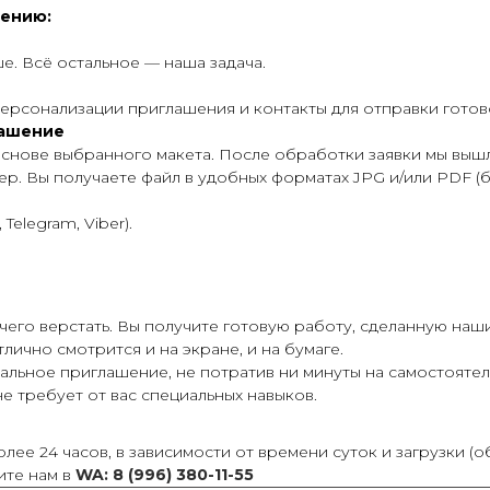
шению:
е. Всё остальное — наша задача.
 персонализации приглашения и контакты для отправки гото
лашение
основе выбранного макета. После обработки заявки мы выш
ер. Вы получаете файл в удобных форматах JPG и/или PDF (б
elegram, Viber).
чего верстать. Вы получите готовую работу, сделанную наш
лично смотрится и на экране, и на бумаге.
льное приглашение, не потратив ни минуты на самостоятел
е требует от вас специальных навыков.
лее 24 часов, в зависимости от времени суток и загрузки (об
ите нам в
WA: 8 (996) 380-11-55