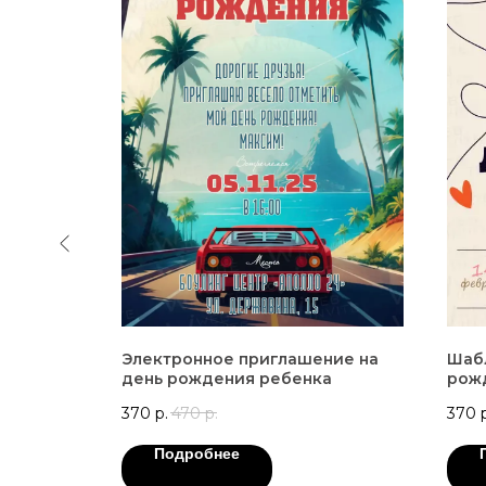
ние на
Электронное приглашение на
Шаб
я KPOP
день рождения ребенка
рожд
дев
370
р.
470
р.
370
Подробнее