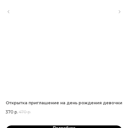
Открытка приглашение на день рождения девочки
Ша
ил
370
р.
470
р.
37
Подробнее