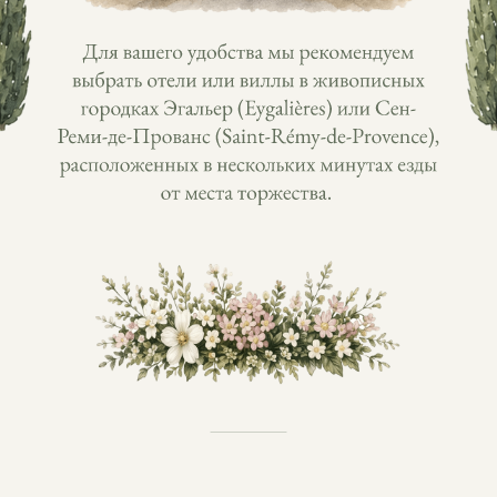
Будут ли с вами другие гости?
Да
Нет
Будут ли с вами дети?
Да
Нет
Количество гостей
–
+
Напишите имена всех гостей
ОТПРАВИТЬ