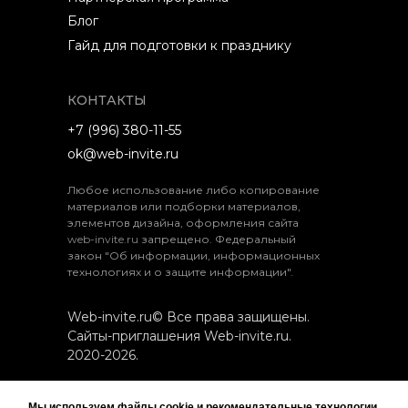
Блог
Гайд для подготовки к празднику
КОНТАКТЫ
+7 (996) 380-11-55
ok@web-invite.ru
Любое использование либо копирование
материалов или подборки материалов,
элементов дизайна, оформления сайта
web-invite.ru
запрещено. Федеральный
закон "Об информации, информационных
технологиях и о защите информации".
Web-invite.ru© Все права защищены.
Сайты-приглашения Web-invite.ru.
2020-2026.
ИП Евлахов Станислав Эдуардович
Мы используем файлы cookie и рекомендательные технологии.