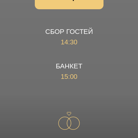
нарядах Вы поддержите цветовую
гамму нашей свадьбы:
Мы очень ждем Вас
всех на нашем
празднике!
Подтверждение присутствия