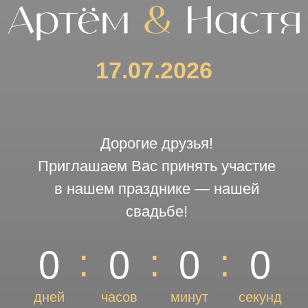
Дорогие друзья!
Приглашаем Вас принять участие
в нашем празднике — нашей
свадьбе!
:
:
:
0
0
0
0
дней
часов
минут
секунд
МО, пос. Крекшино
Monte Resort Крекшино
18 км от МКАД, ДНТ Колос 1, 208