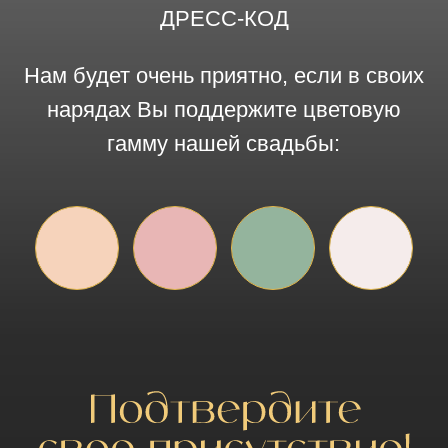
Приду!
Не смогу...
Какие напитки предпочитаете?
Шампанское
Красное вино
Белое вино
Коньяк
Виски
Безалкогольные напитки
Отправить