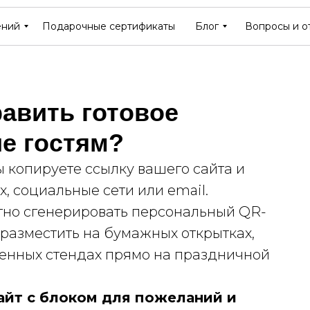
ений
ений
Подарочные сертификаты
Подарочные сертификаты
Блог
Блог
Вопросы и о
Вопросы и о
равить готовое
е гостям?
ы копируете ссылку вашего сайта и
x, социальные сети или email.
но сгенерировать персональный QR-
о разместить на бумажных открытках,
венных стендах прямо на праздничной
айт с блоком для пожеланий и